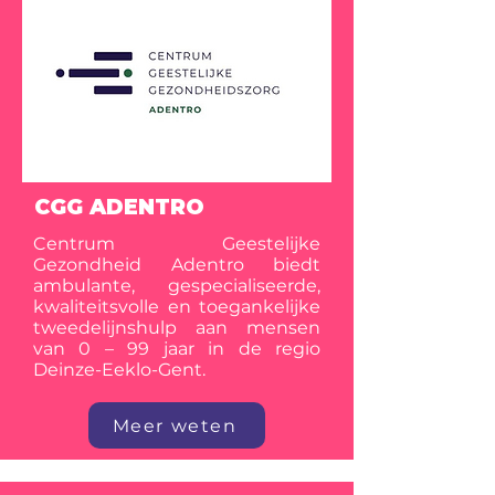
CGG ADENTRO
Centrum Geestelijke
Gezondheid Adentro biedt
ambulante, gespecialiseerde,
kwaliteitsvolle en toegankelijke
tweedelijnshulp aan mensen
van 0 – 99 jaar in de regio
Deinze-Eeklo-Gent.
Meer weten