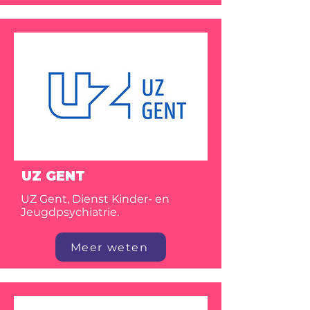
UZ GENT
UZ Gent, Dienst Kinder- en
Jeugdpsychiatrie.
Meer weten