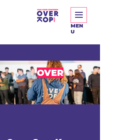
MEN
U
OVER