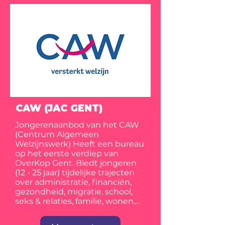
CAW (JAC GENT)
Jongerenaanbod van het CAW
(Centrum Algemeen
Welzijnswerk) Heeft een bureau
op het eerste verdiep van
OverKop Gent. Biedt jongeren
(12 - 25 jaar) tijdelijke trajecten
over administratie, financiën,
gezondheid, migratie, school,
seks & relaties, familie, wonen,…