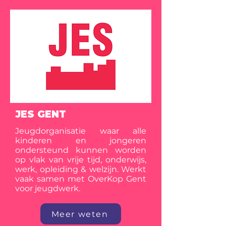
JES GENT
Jeugdorganisatie waar alle
kinderen en jongeren
ondersteund kunnen worden
op vlak van vrije tijd, onderwijs,
werk, opleiding & welzijn. Werkt
vaak samen met OverKop Gent
voor jeugdwerk.
Meer weten