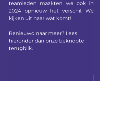
teamleden maakten we ook in 
2024 opnieuw het verschil. We 
kijken uit naar wat komt! 
Benieuwd naar meer? Lees 
hieronder dan onze beknopte 
terugblik.
TERUGBLIK 2024 OVERKOP GENT
.pdf
Download PDF • 9.18MB