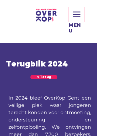
MEN
U
Terugblik 2024
< Terug
In 2024 bleef OverKop Gent een 
veilige plek waar jongeren 
terecht konden voor ontmoeting, 
ondersteuning en 
zelfontplooiing. We ontvingen 
meer dan 7.700 bezoekers, 